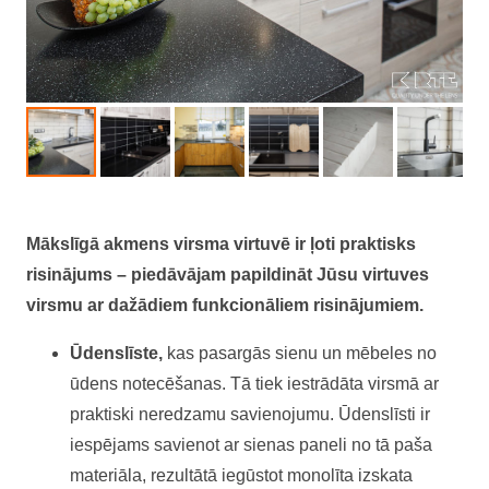
Mākslīgā akmens virsma virtuvē ir ļoti praktisks
risinājums – piedāvājam papildināt Jūsu virtuves
virsmu ar dažādiem funkcionāliem risinājumiem.
Ūdenslīste,
kas pasargās sienu un mēbeles no
ūdens notecēšanas. Tā tiek iestrādāta virsmā ar
praktiski neredzamu savienojumu. Ūdenslīsti ir
iespējams savienot ar sienas paneli no tā paša
materiāla, rezultātā iegūstot monolīta izskata