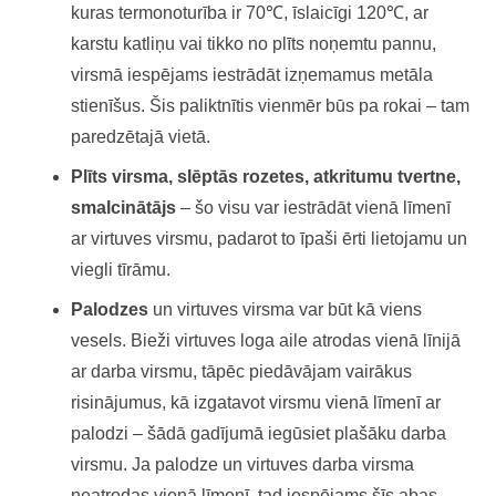
kuras termonoturība ir 70℃, īslaicīgi 120℃, ar
karstu katliņu vai tikko no plīts noņemtu pannu,
virsmā iespējams iestrādāt izņemamus metāla
stienīšus. Šis paliktnītis vienmēr būs pa rokai – tam
paredzētajā vietā.
Plīts virsma, slēptās rozetes, atkritumu tvertne,
smalcinātājs
– šo visu var iestrādāt vienā līmenī
ar virtuves virsmu, padarot to īpaši ērti lietojamu un
viegli tīrāmu.
Palodzes
un virtuves virsma var būt kā viens
vesels. Bieži virtuves loga aile atrodas vienā līnijā
ar darba virsmu, tāpēc piedāvājam vairākus
risinājumus, kā izgatavot virsmu vienā līmenī ar
palodzi – šādā gadījumā iegūsiet plašāku darba
virsmu. Ja palodze un virtuves darba virsma
neatrodas vienā līmenī, tad iespējams šīs abas