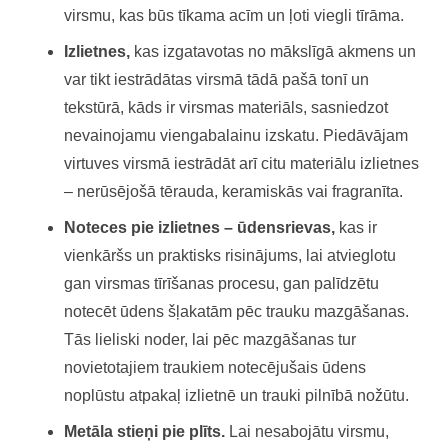
virsmu, kas būs tīkama acīm un ļoti viegli tīrāma.
Izlietnes,
kas izgatavotas no mākslīgā akmens un
var tikt iestrādātas virsmā tādā pašā tonī un
tekstūrā, kāds ir virsmas materiāls, sasniedzot
nevainojamu viengabalainu izskatu. Piedāvājam
virtuves virsmā iestrādāt arī citu materiālu izlietnes
– nerūsējošā tērauda, keramiskās vai fragranīta.
Noteces pie izlietnes – ūdensrievas,
kas ir
vienkāršs un praktisks risinājums, lai atvieglotu
gan virsmas tīrīšanas procesu, gan palīdzētu
notecēt ūdens šļakatām pēc trauku mazgāšanas.
Tās lieliski noder, lai pēc mazgāšanas tur
novietotajiem traukiem notecējušais ūdens
noplūstu atpakaļ izlietnē un trauki pilnībā nožūtu.
Metāla stieņi pie plīts.
Lai nesabojātu virsmu,