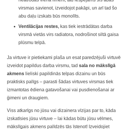
virsmas savienot, izveidojot pakāpi, un arī tad šo
abu daļu izskats būs monolīts.
Ventilācijas restes,
kas tiek iestrādātas darba
virsmā vietās virs radiatora, nodrošinot siltā gaisa
plūsmu telpā.
Ja virtuve ir pietiekami plaša un esat paredzējuši virtuvē
izveidot papildus darba virsmu, tad
sala no mākslīgā
akmens
lieliski papildinās telpas dizainu un būs
praktisks palīgs – parasti šādas virtuves virsmas tiek
izmantotas ēdiena gatavošanai vai pusdienošanai ar
ģimeni un draugiem.
Viss atkarīgs no jūsu vai dizainera vīzijas par to, kāda
izskatīsies jūsu virtuve – lai kādas būtu jūsu vēlmes,
mākslīgais akmens palīdzēs tās īstenot! Izveidojiet