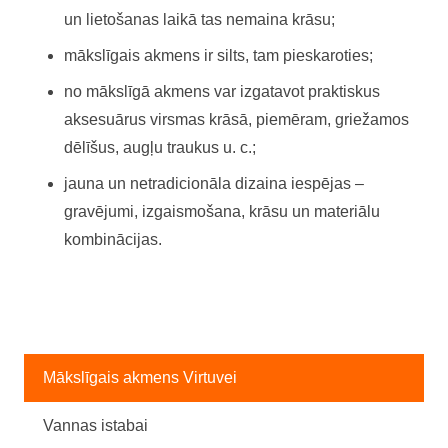
un lietošanas laikā tas nemaina krāsu;
mākslīgais akmens ir silts, tam pieskaroties;
no mākslīgā akmens var izgatavot praktiskus
aksesuārus virsmas krāsā, piemēram, griežamos
dēlīšus, augļu traukus u. c.;
jauna un netradicionāla dizaina iespējas –
gravējumi, izgaismošana, krāsu un materiālu
kombinācijas.
Mākslīgais akmens Virtuvei
Vannas istabai