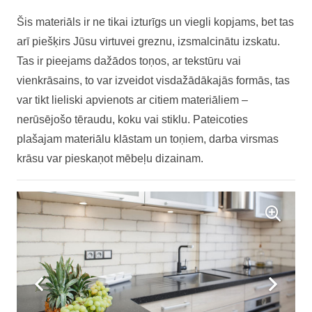
Šis materiāls ir ne tikai izturīgs un viegli kopjams, bet tas
arī piešķirs Jūsu virtuvei greznu, izsmalcinātu izskatu.
Tas ir pieejams dažādos toņos, ar tekstūru vai
vienkrāsains, to var izveidot visdažādākajās formās, tas
var tikt lieliski apvienots ar citiem materiāliem –
nerūsējošo tēraudu, koku vai stiklu. Pateicoties
plašajam materiālu klāstam un toņiem, darba virsmas
krāsu var pieskaņot mēbeļu dizainam.