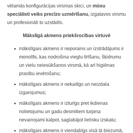
vēlamās konfigurācijas virsmas skici, un
mūsu
speciālisti veiks precīzo uzmērīšanu,
izgatavos virsmu
un profesionāli to uzstādīs.
Mākslīgā akmens priekšrocības virtuvē
mākslīgais akmens ir neporains un izstrādājums ir
monolīts, kas nodrošina vieglu tīrīšanu, šķidrumu
un vielu neiesūkšanos virsmā, kā arī higiēnas
prasību ievērošanu;
mākslīgais akmens ir nekaitīgs un neizdala
izgarojumus;
mākslīgais akmens ir izturīgs pret ikdienas
nolietojumu un gadu desmitiem turpina
nevainojami kalpot, saglabājot lielisku izskatu;
mākslīgais akmens ir viendabīgs visā tā biezumā,