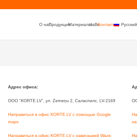
О нас
Продукция
Материалы
ЧаВо
Контакты
Русский
Адрес офиса:
Ад
OOO “KORTE.LV”, ул. Zemeņu 2, Саласпилс, LV-2169
OO
Направиться в офис KORTE.LV с помощью Google
На
maps
на
Направиться в офис KORTE.LV с навигацией Waze
На