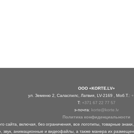
OOO «KORTE.LV»
ул. Земеню 2, Саласпилс, Латвия, LV-2169 , Моб.Т.:
+
T:
+371 67 22 77 57
э-почта:
korte@korte.lv
Политика конфиденциальности
о сайта, включая, без ограничения, все логотипы, товарные знаки
, звук, анимационные и видеофайлы, а также манера их размещен