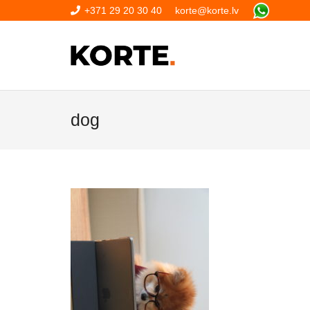
+371 29 20 30 40
korte@korte.lv
dog