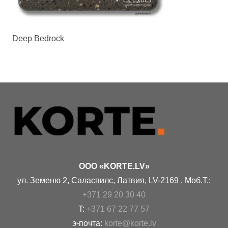
Deep Bedrock
OOO «KORTE.LV»
ул. Земеню 2, Саласпилс, Латвия, LV-2169 , Моб.Т.:
+371 29 20 30 40
T:
+371 67 22 77 57
э-почта:
korte@korte.lv