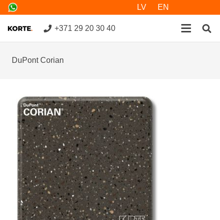
LV
EN
+371 29 20 30 40
DuPont Corian