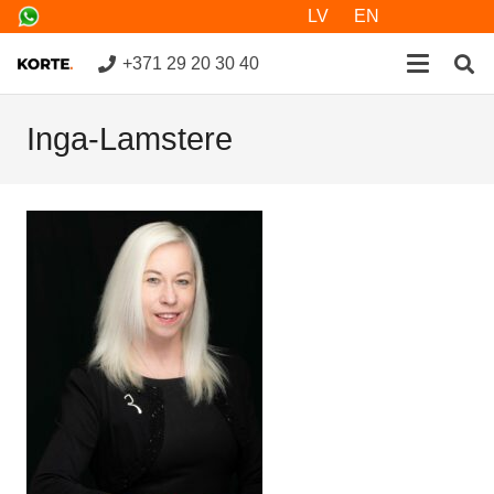
LV
EN
+371 29 20 30 40
Inga-Lamstere