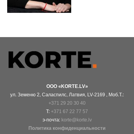
OOO «KORTE.LV»
ул. Земеню 2, Саласпилс, Латвия, LV-2169 , Моб.Т.:
+371 29 20 30 40
T:
+371 67 22 77 57
э-почта:
korte@korte.lv
Политика конфиденциальности