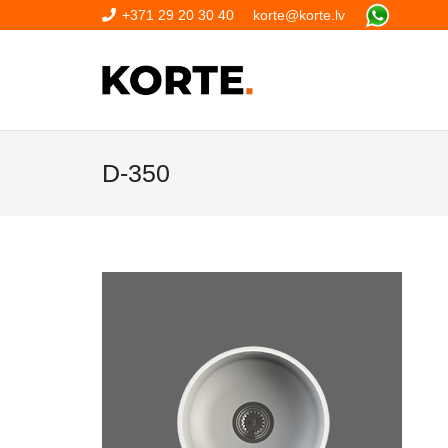
+371 29 20 30 40
korte@korte.lv
D-350