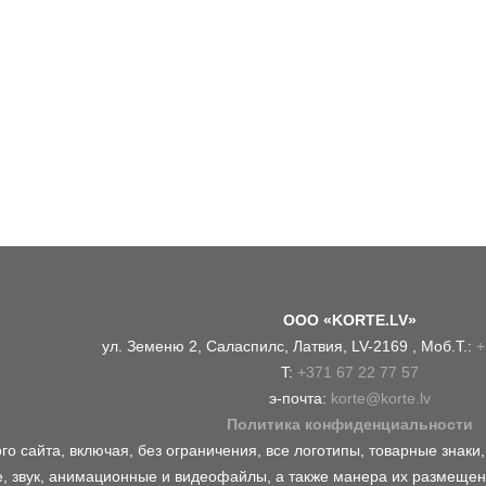
OOO «KORTE.LV»
ул. Земеню 2, Саласпилс, Латвия, LV-2169 , Моб.Т.:
+
T:
+371 67 22 77 57
э-почта:
korte@korte.lv
Политика конфиденциальности
о сайта, включая, без ограничения, все логотипы, товарные знаки
, звук, анимационные и видеофайлы, а также манера их размещен