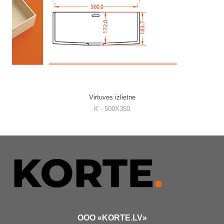
Virtuves izlietne
K - 500X350
OOO «KORTE.LV»