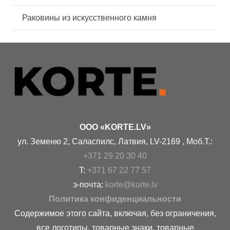
Раковины из искусственного камня
OOO «KORTE.LV»
ул. Земеню 2, Саласпилс, Латвия, LV-2169 , Моб.Т.:
+371 29 20 30 40
T:
+371 67 22 77 57
э-почта:
korte@korte.lv
Политика конфиденциальности
Содержимое этого сайта, включая, без ограничения,
все логотипы, товарные знаки, товарные