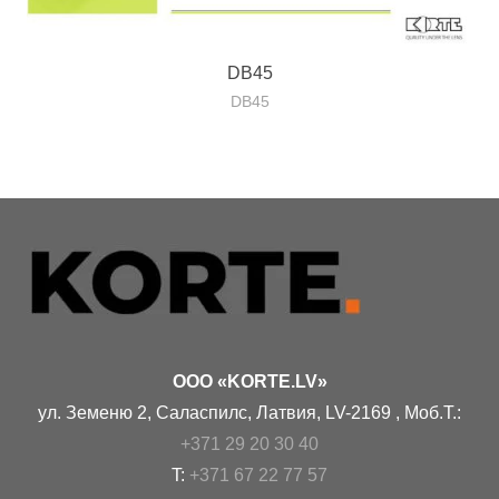
DB45
DB45
OOO «KORTE.LV»
ул. Земеню 2, Саласпилс, Латвия, LV-2169 , Моб.Т.:
+371 29 20 30 40
T:
+371 67 22 77 57