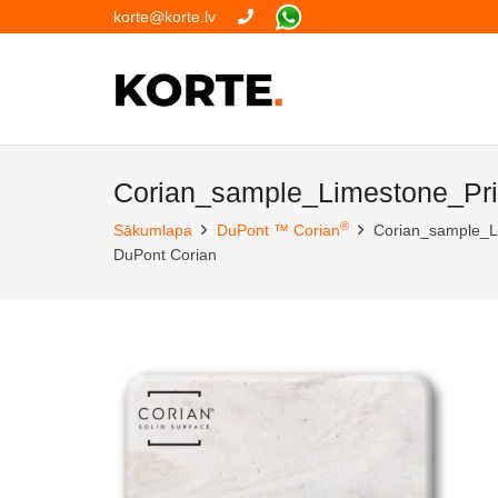
korte@korte.lv
Corian_sample_Limestone_Pr
®
Sākumlapa
DuPont ™ Corian
Corian_sample_L
DuPont Corian