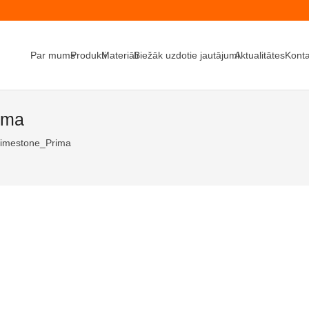
Par mums
Produkti
Materiāli
Biežāk uzdotie jautājumi
Aktualitātes
Konta
ima
imestone_Prima