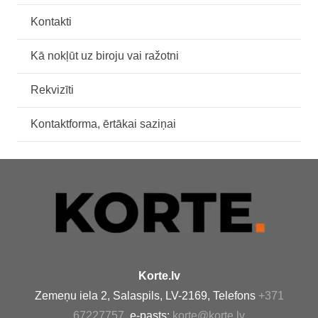
Kontakti
Kā nokļūt uz biroju vai ražotni
Rekvizīti
Kontaktforma, ērtākai saziņai
Korte.lv
Zemeņu iela 2, Salaspils, LV-2169, Telefons
+371
67227757
, e-pasts:
korte@korte.lv