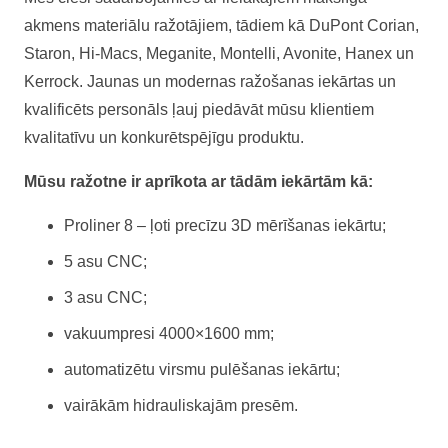
akmens materiālu ražotājiem, tādiem kā DuPont Corian,
Staron, Hi-Macs, Meganite, Montelli, Avonite, Hanex un
Kerrock. Jaunas un modernas ražošanas iekārtas un
kvalificēts personāls ļauj piedāvāt mūsu klientiem
kvalitatīvu un konkurētspējīgu produktu.
Mūsu ražotne ir aprīkota ar tādām iekārtām kā:
Proliner 8 – ļoti precīzu 3D mērīšanas iekārtu;
5 asu CNC;
3 asu CNC;
vakuumpresi 4000×1600 mm;
automatizētu virsmu pulēšanas iekārtu;
vairākām hidrauliskajām presēm.