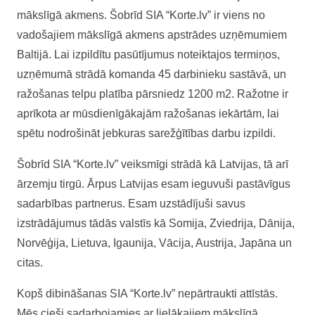
mākslīgā akmens. Šobrīd SIA “Korte.lv” ir viens no
vadošajiem mākslīgā akmens apstrādes uzņēmumiem
Baltijā. Lai izpildītu pasūtījumus noteiktajos termiņos,
uzņēmumā strādā komanda 45 darbinieku sastāvā, un
ražošanas telpu platība pārsniedz 1200 m2. Ražotne ir
aprīkota ar mūsdienīgākajām ražošanas iekārtām, lai
spētu nodrošināt jebkuras sarežģītības darbu izpildi.
Šobrīd SIA “Korte.lv” veiksmīgi strādā kā Latvijas, tā arī
ārzemju tirgū. Ārpus Latvijas esam ieguvuši pastāvīgus
sadarbības partnerus. Esam uzstādījuši savus
izstrādājumus tādās valstīs kā Somija, Zviedrija, Dānija,
Norvēģija, Lietuva, Igaunija, Vācija, Austrija, Japāna un
citas.
Kopš dibināšanas SIA “Korte.lv” nepārtraukti attīstās.
Mēs cieši sadarbojamies ar lielākajiem mākslīgā