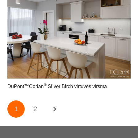
®
DuPont™Corian
Silver Birch virtuves virsma
1
2