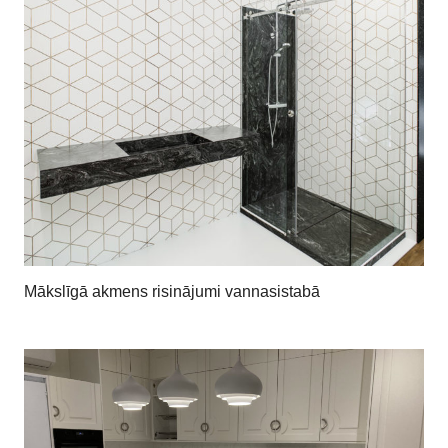
Mākslīgā akmens risinājumi vannasistabā