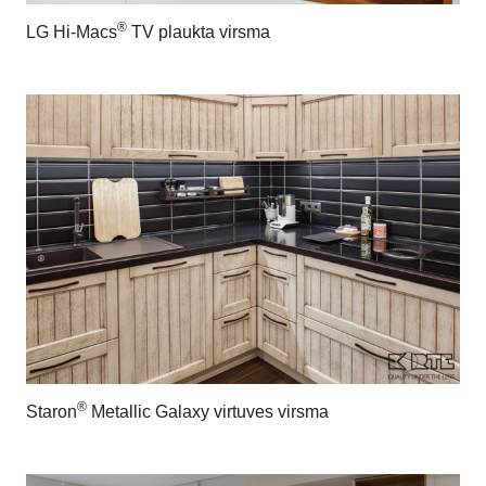
®
LG Hi-Macs
TV plaukta virsma
®
Staron
Metallic Galaxy virtuves virsma