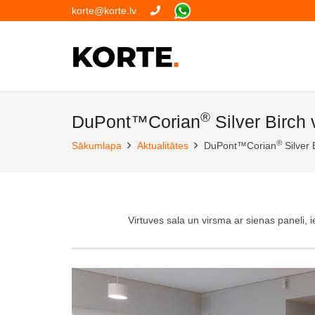
korte@korte.lv
®
DuPont™Corian
Silver Birch 
®
Sākumlapa
Aktualitātes
DuPont™Corian
Silver 
Virtuves sala un virsma ar sienas paneli, ie