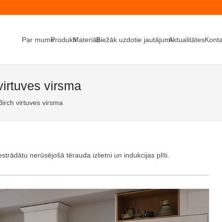
Par mums
Produkti
Materiāli
Biežāk uzdotie jautājumi
Aktualitātes
Konta
virtuves virsma
Birch virtuves virsma
strādātu nerūsējošā tērauda izlietni un indukcijas plīti.