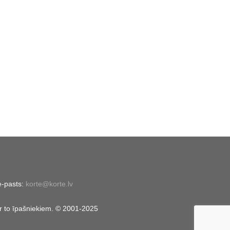
e-pasts:
korte@korte.lv
er to īpašniekiem. © 2001-2025