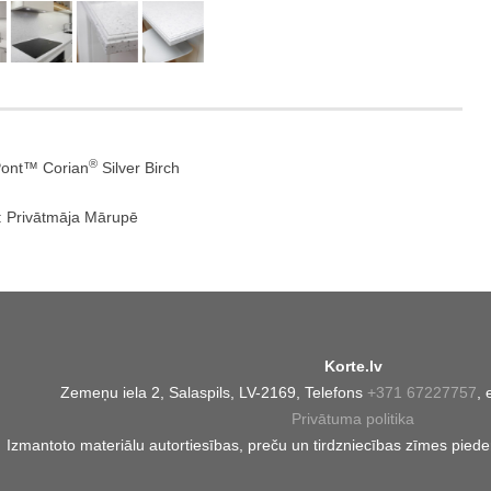
®
Pont™ Corian
Silver Birch
: Privātmāja Mārupē
Korte.lv
Zemeņu iela 2, Salaspils, LV-2169, Telefons
+371 67227757
, 
Privātuma politika
Izmantoto materiālu autortiesības, preču un tirdzniecības zīmes pied