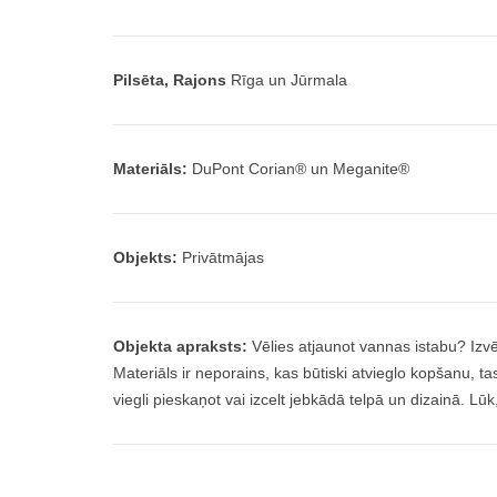
Pilsēta, Rajons
Rīga un Jūrmala
Materiāls:
DuPont Corian® un Meganite®
Objekts:
Privātmājas
Objekta apraksts:
Vēlies atjaunot vannas istabu? Izv
Materiāls ir neporains, kas būtiski atvieglo kopšanu, 
viegli pieskaņot vai izcelt jebkādā telpā un dizainā. L