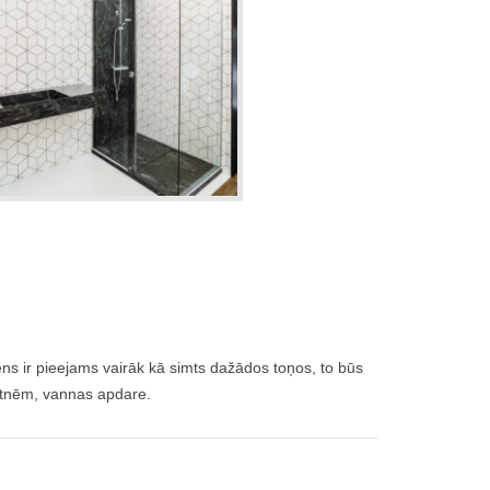
ens ir pieejams vairāk kā simts dažādos toņos, to būs
lietnēm, vannas apdare.