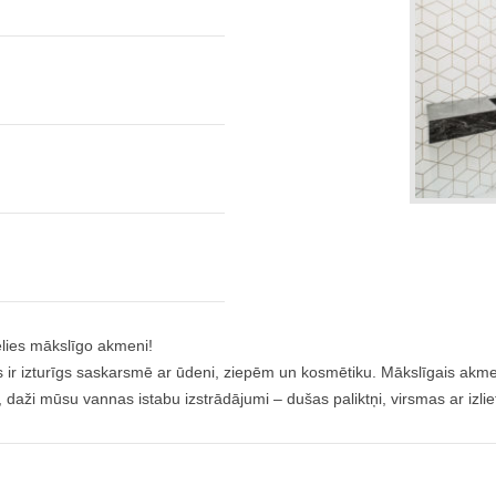
ēlies mākslīgo akmeni!
tas ir izturīgs saskarsmē ar ūdeni, ziepēm un kosmētiku. Mākslīgais akm
ūk, daži mūsu vannas istabu izstrādājumi – dušas paliktņi, virsmas ar iz