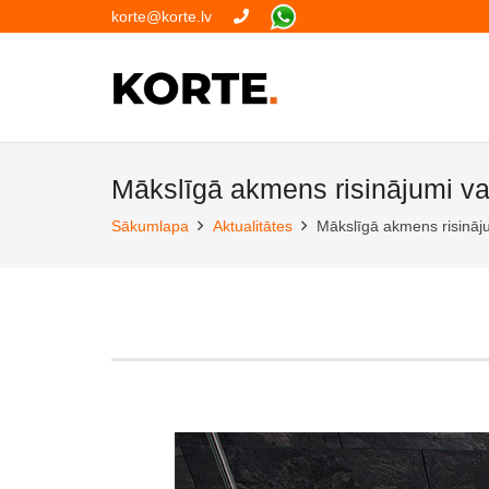
korte@korte.lv
Mākslīgā akmens risinājumi v
Sākumlapa
Aktualitātes
Mākslīgā akmens risināj