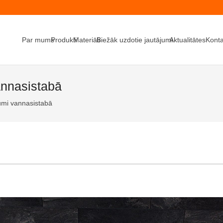
Par mums
Produkti
Materiāli
Biežāk uzdotie jautājumi
Aktualitātes
Konta
annasistabā
umi vannasistabā