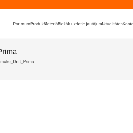
Par mums
Produkti
Materiāli
Biežāk uzdotie jautājumi
Aktualitātes
Konta
Prima
moke_Drift_Prima