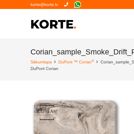
korte@korte.lv
Corian_sample_Smoke_Drift_
®
Sākumlapa
DuPont ™ Corian
Corian_sample_S
DuPont Corian