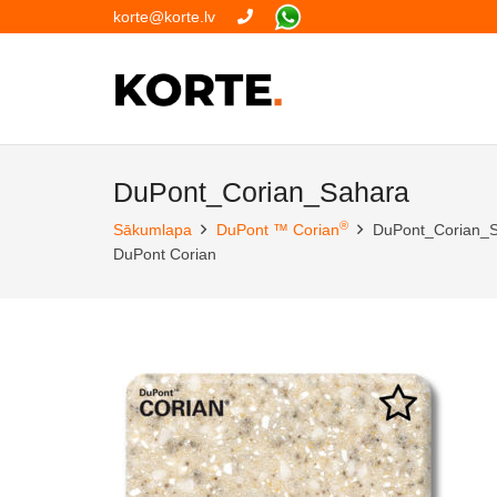
korte@korte.lv
DuPont_Corian_Sahara
®
Sākumlapa
DuPont ™ Corian
DuPont_Corian_
DuPont Corian