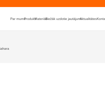
Par mums
Produkti
Materiāli
Biežāk uzdotie jautājumi
Aktualitātes
Konta
Sahara