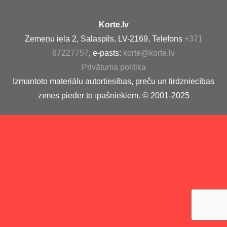
Korte.lv
Zemeņu iela 2, Salaspils, LV-2169, Telefons
+371
67227757
, e-pasts:
korte@korte.lv
Privātuma politika
Izmantoto materiālu autortiesības, preču un tirdzniecības
zīmes pieder to īpašniekiem. © 2001-2025