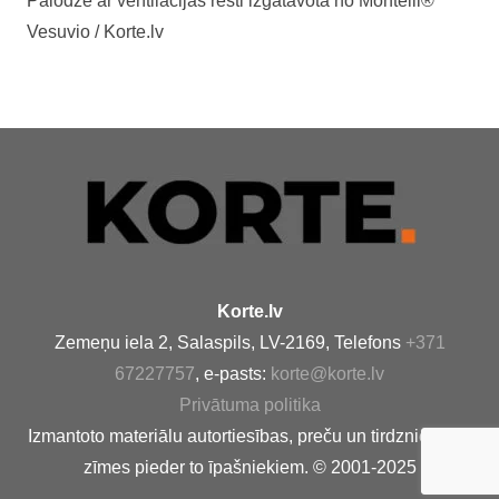
Palodze ar ventilācijas resti izgatavota no Montelli®
Vesuvio / Korte.lv
Korte.lv
Zemeņu iela 2, Salaspils, LV-2169, Telefons
+371
67227757
, e-pasts:
korte@korte.lv
Privātuma politika
Izmantoto materiālu autortiesības, preču un tirdzniecības
zīmes pieder to īpašniekiem. © 2001-2025