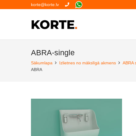
korte@korte.lv
ABRA-single
Sākumlapa
Izlietnes no mākslīgā akmens
ABRA sē
ABRA