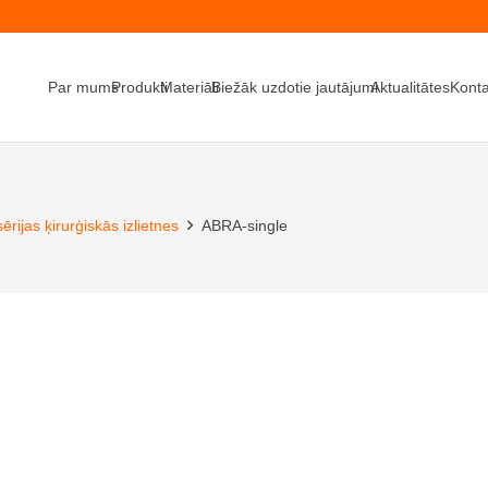
Par mums
Produkti
Materiāli
Biežāk uzdotie jautājumi
Aktualitātes
Konta
rijas ķirurģiskās izlietnes
ABRA-single