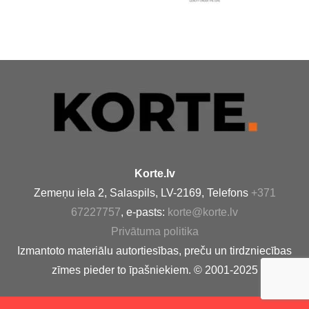
Korte.lv
Zemeņu iela 2, Salaspils, LV-2169, Telefons
+371
67227757
, e-pasts:
korte@korte.lv
Privātuma politika
Izmantoto materiālu autortiesības, preču un tirdzniecības
zīmes pieder to īpašniekiem. © 2001-2025