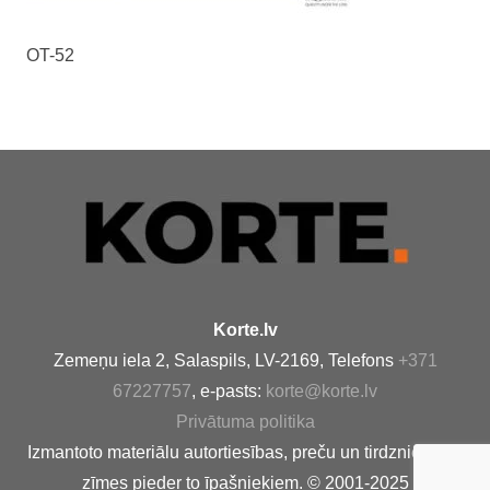
OT-52
Korte.lv
Zemeņu iela 2, Salaspils, LV-2169, Telefons
+371
67227757
, e-pasts:
korte@korte.lv
Privātuma politika
Izmantoto materiālu autortiesības, preču un tirdzniecības
zīmes pieder to īpašniekiem. © 2001-2025