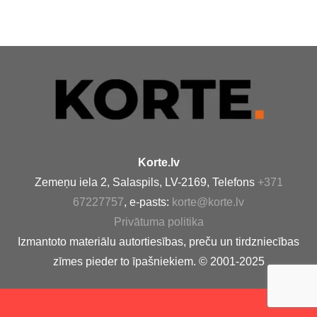
Korte.lv
Zemeņu iela 2, Salaspils, LV-2169, Telefons
+371
67227757
, e-pasts:
korte@korte.lv
Privātuma politika
Izmantoto materiālu autortiesības, preču un tirdzniecības
zīmes pieder to īpašniekiem. © 2001-2025