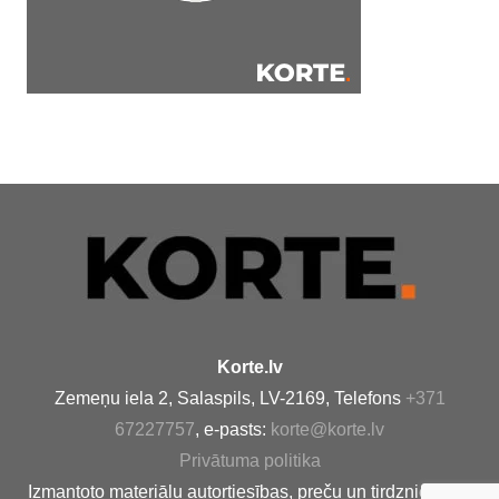
Korte.lv
Zemeņu iela 2, Salaspils, LV-2169, Telefons
+371
67227757
, e-pasts:
korte@korte.lv
Privātuma politika
Izmantoto materiālu autortiesības, preču un tirdzniecības