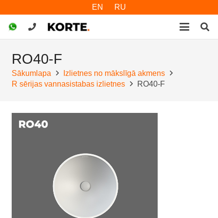
EN
RU
RO40-F
Sākumlapa
Izlietnes no mākslīgā akmens
R sērijas vannasistabas izlietnes
RO40-F