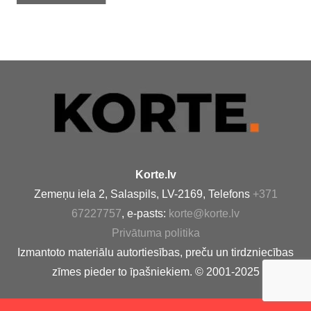
Korte.lv
Zemeņu iela 2, Salaspils, LV-2169, Telefons
+371
67227757
, e-pasts:
korte@korte.lv
Privātuma politika
Izmantoto materiālu autortiesības, preču un tirdzniecības
zīmes pieder to īpašniekiem. © 2001-2025