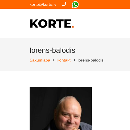
korte@korte.lv
lorens-balodis
Sākumlapa
Kontakti
lorens-balodis