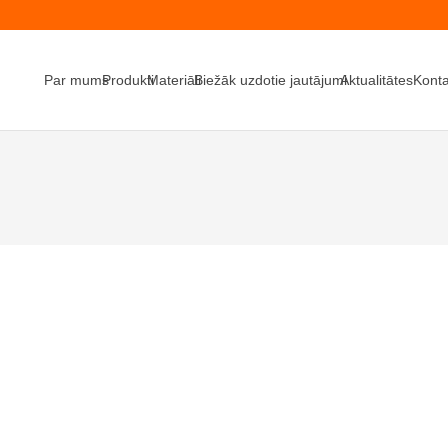
Par mums
Produkti
Materiāli
Biežāk uzdotie jautājumi
Aktualitātes
Konta