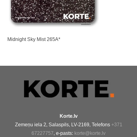
Midnight Sky Mist 265A*
Korte.lv
Zemeņu iela 2, Salaspils, LV-2169, Telefons
+371
67227757
, e-pasts:
korte@korte.lv