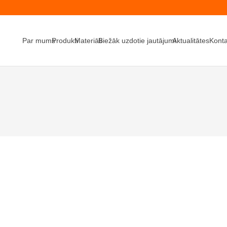
Par mums
Produkti
Materiāli
Biežāk uzdotie jautājumi
Aktualitātes
Konta