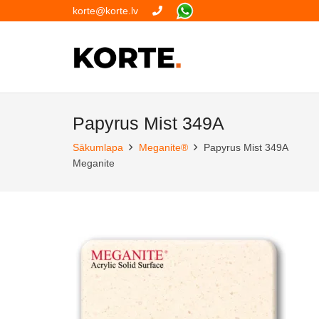
korte@korte.lv
Papyrus Mist 349A
Sākumlapa
Meganite®
Papyrus Mist 349A
Meganite