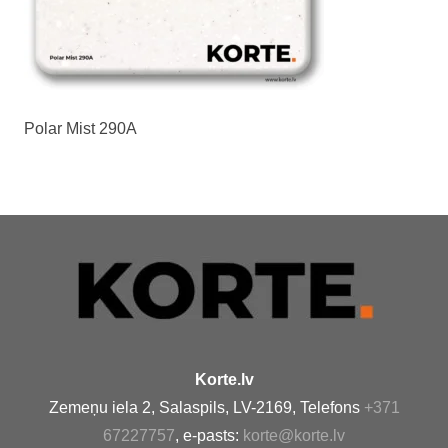
Polar Mist 290A
Korte.lv
Zemeņu iela 2, Salaspils, LV-2169, Telefons
+371
67227757
, e-pasts:
korte@korte.lv