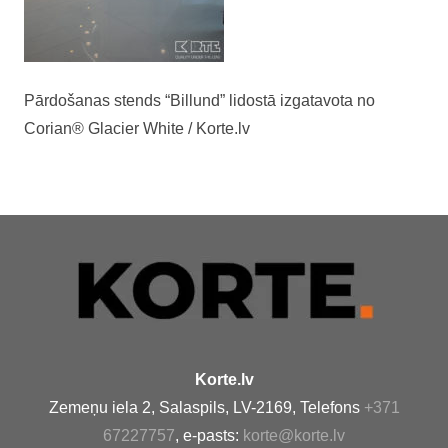
Pārdošanas stends “Billund” lidostā izgatavota no
Corian® Glacier White / Korte.lv
Korte.lv
Zemeņu iela 2, Salaspils, LV-2169, Telefons
+371
67227757
, e-pasts:
korte@korte.lv