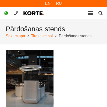
EN
RU
Pārdošanas stends
Sākumlapa
Tirdzniecībai
Pārdošanas stends