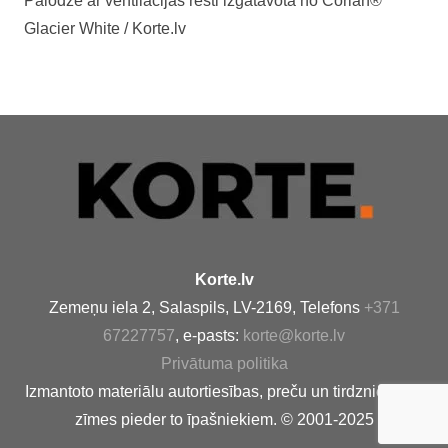
Palodze ar ventilācijas resti izgatavota no Corian®
Glacier White / Korte.lv
Korte.lv
Zemeņu iela 2, Salaspils, LV-2169, Telefons
+371
67227757
, e-pasts:
korte@korte.lv
Privātuma politika
Izmantoto materiālu autortiesības, preču un tirdzniecības
zīmes pieder to īpašniekiem. © 2001-2025