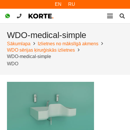
EN
RU
WDO-medical-simple
Sākumlapa
Izlietnes no mākslīgā akmens
WDO sērijas ķirurģiskās izlietnes
WDO-medical-simple
WDO