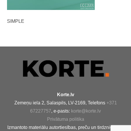
SIMPLE
Korte.lv
Zemeņu iela 2, Salaspils, LV-2169, Telefons
+371
67227757
, e-pasts:
korte@korte.lv
Privātuma politika
Izmantoto materiālu autortiesības, preču un tirdzniecības