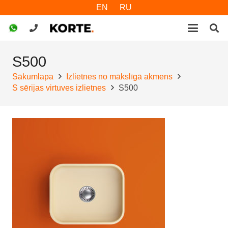
EN
RU
S500
Sākumlapa
Izlietnes no mākslīgā akmens
S sērijas virtuves izlietnes
S500