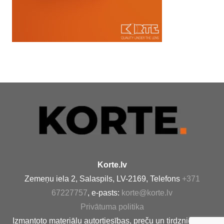
Korte.lv
Zemeņu iela 2, Salaspils, LV-2169, Telefons
+371
67227757
, e-pasts:
korte@korte.lv
Privātuma politika
Izmantoto materiālu autortiesības, preču un tirdzniecības