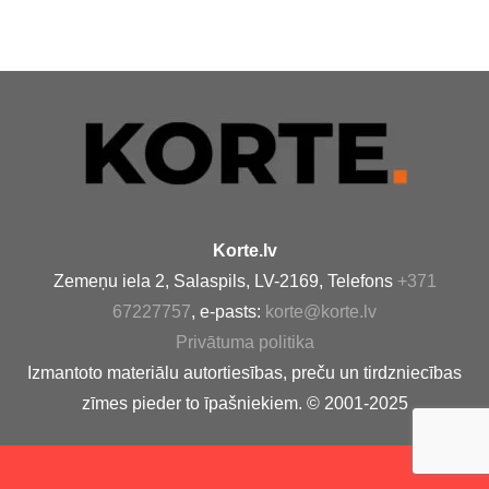
Korte.lv
Zemeņu iela 2, Salaspils, LV-2169, Telefons
+371
67227757
, e-pasts:
korte@korte.lv
Privātuma politika
Izmantoto materiālu autortiesības, preču un tirdzniecības
zīmes pieder to īpašniekiem. © 2001-2025