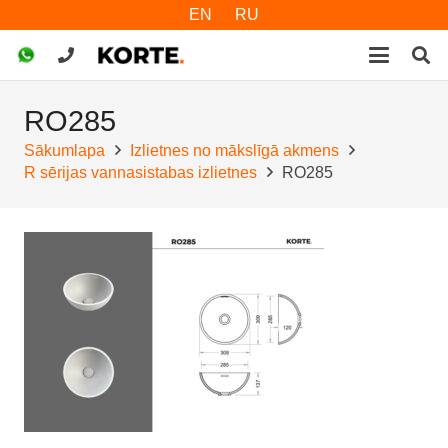
EN
RU
RO285
Sākumlapa
Izlietnes no mākslīgā akmens
R sērijas vannasistabas izlietnes
RO285