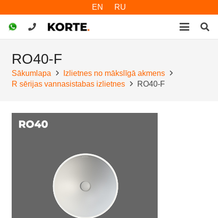
EN
RU
RO40-F
Sākumlapa
Izlietnes no mākslīgā akmens
R sērijas vannasistabas izlietnes
RO40-F