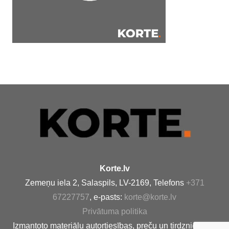
Korte.lv
Zemeņu iela 2, Salaspils, LV-2169, Telefons
+371
67227757
, e-pasts:
korte@korte.lv
Privātuma politika
Izmantoto materiālu autortiesības, preču un tirdzniecības