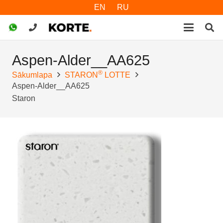
EN
RU
Aspen-Alder__AA625
®
Sākumlapa
STARON
LOTTE
Aspen-Alder__AA625
Staron