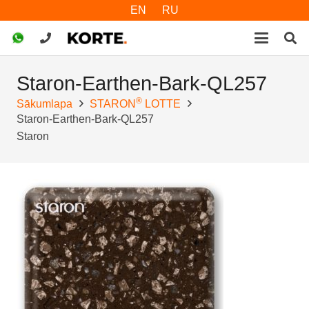
EN
RU
Staron-Earthen-Bark-QL257
®
Sākumlapa
STARON
LOTTE
Staron-Earthen-Bark-QL257
Staron