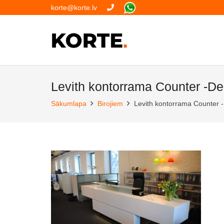
korte@korte.lv
Levith kontorrama Counter -D
Sākumlapa
Birojiem
Levith kontorrama Counter