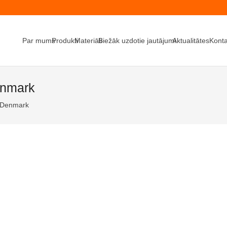
Par mums
Produkti
Materiāli
Biežāk uzdotie jautājumi
Aktualitātes
Konta
enmark
 -Denmark