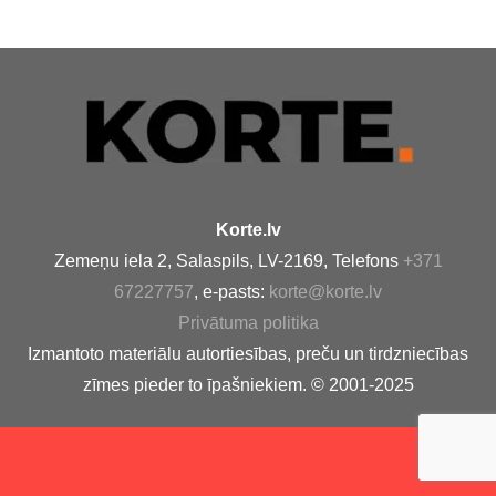
Korte.lv
Zemeņu iela 2, Salaspils, LV-2169, Telefons
+371
67227757
, e-pasts:
korte@korte.lv
Privātuma politika
Izmantoto materiālu autortiesības, preču un tirdzniecības
zīmes pieder to īpašniekiem. © 2001-2025