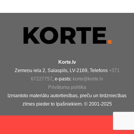
Korte.lv
Zemeņu iela 2, Salaspils, LV-2169, Telefons
+371
67227757
, e-pasts:
korte@korte.lv
Privātuma politika
Izmantoto materiālu autortiesības, preču un tirdzniecības
zīmes pieder to īpašniekiem. © 2001-2025