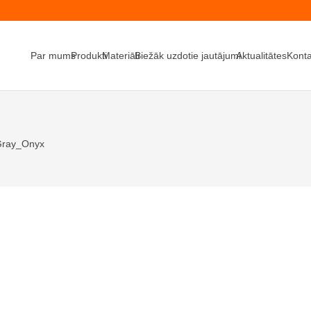
Par mums
Produkti
Materiāli
Biežāk uzdotie jautājumi
Aktualitātes
Konta
Gray_Onyx