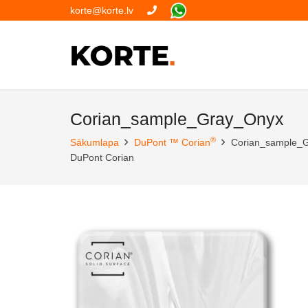
korte@korte.lv
Corian_sample_Gray_Onyx
®
Sākumlapa
DuPont ™ Corian
Corian_sample_
DuPont Corian