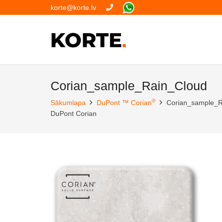
korte@korte.lv
Corian_sample_Rain_Cloud
®
Sākumlapa
DuPont ™ Corian
Corian_sample_R
DuPont Corian