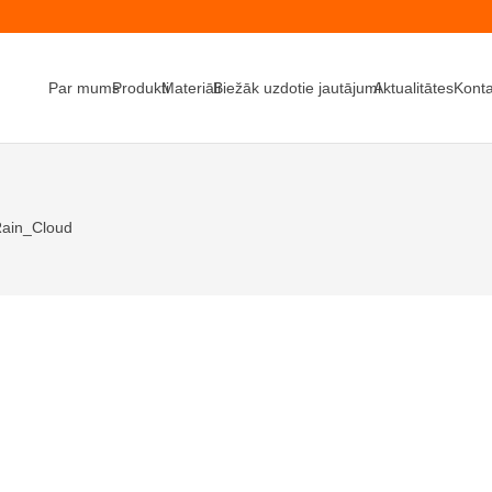
Par mums
Produkti
Materiāli
Biežāk uzdotie jautājumi
Aktualitātes
Konta
ain_Cloud