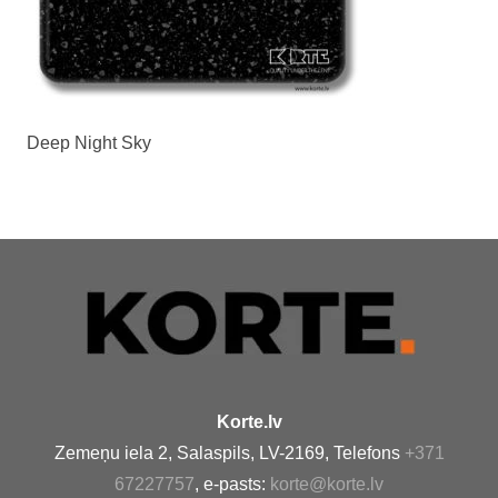
Deep Night Sky
Korte.lv
Zemeņu iela 2, Salaspils, LV-2169, Telefons
+371
67227757
, e-pasts:
korte@korte.lv