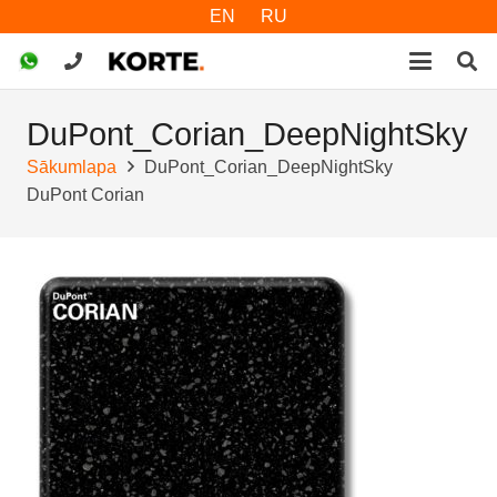
EN
RU
DuPont_Corian_DeepNightSky
Sākumlapa
DuPont_Corian_DeepNightSky
DuPont Corian