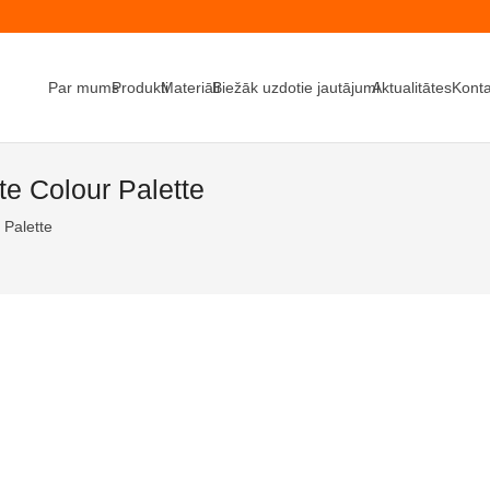
Par mums
Produkti
Materiāli
Biežāk uzdotie jautājumi
Aktualitātes
Konta
 Colour Palette
Palette