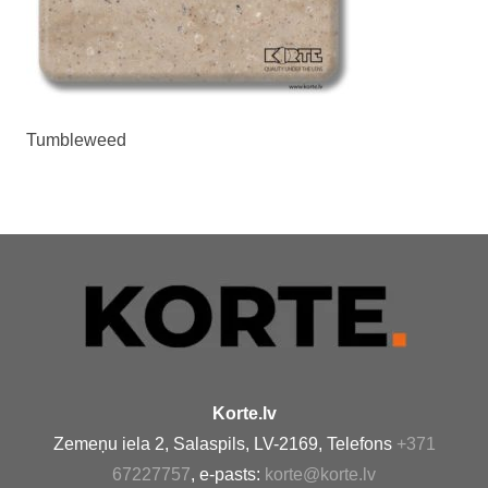
Tumbleweed
Korte.lv
Zemeņu iela 2, Salaspils, LV-2169, Telefons
+371
67227757
, e-pasts:
korte@korte.lv