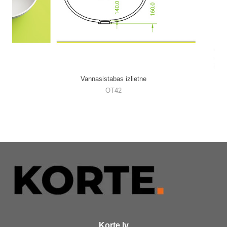
Vannasistabas izlietne
OT42
Korte.lv