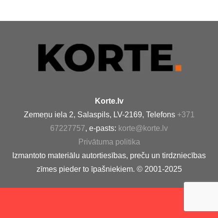
Korte.lv
Zemeņu iela 2, Salaspils, LV-2169, Telefons
+371
67227757
, e-pasts:
korte@korte.lv
Privātuma politika
Izmantoto materiālu autortiesības, preču un tirdzniecības
zīmes pieder to īpašniekiem. © 2001-2025