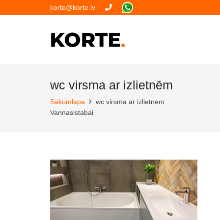
korte@korte.lv
wc virsma ar izlietnēm
Sākumlapa
wc virsma ar izlietnēm
Vannasistabai