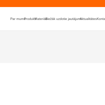
Par mums
Produkti
Materiāli
Biežāk uzdotie jautājumi
Aktualitātes
Konta