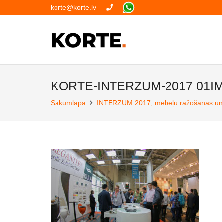
korte@korte.lv
KORTE-INTERZUM-2017 01I
Sākumlapa
INTERZUM 2017, mēbeļu ražošanas un i