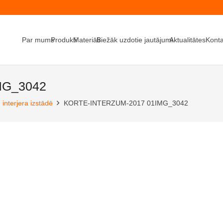
Par mums
Produkti
Materiāli
Biežāk uzdotie jautājumi
Aktualitātes
Konta
MG_3042
nterjera izstādē
KORTE-INTERZUM-2017 01IMG_3042