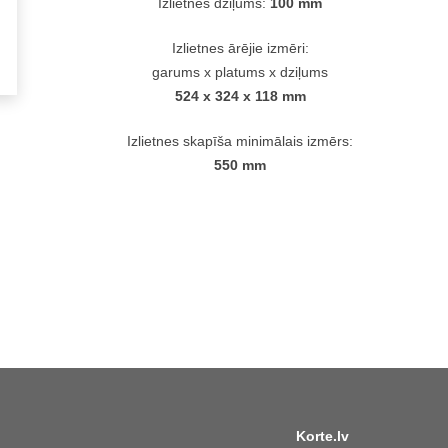
Izlietnes dziļums:
100 mm
Izlietnes ārējie izmēri:
garums x platums x dziļums
524 x 324 x 118 mm
Izlietnes skapīša minimālais izmērs:
550 mm
Korte.lv