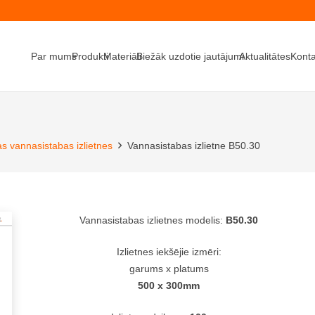
Par mums
Produkti
Materiāli
Biežāk uzdotie jautājumi
Aktualitātes
Konta
as vannasistabas izlietnes
Vannasistabas izlietne B50.30
Vannasistabas izlietnes modelis:
B50.30
Izlietnes iekšējie izmēri:
garums x platums
500 x 300mm