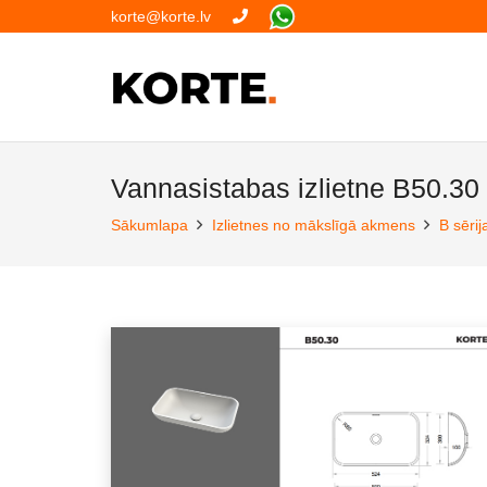
korte@korte.lv
Vannasistabas izlietne B50.30
Sākumlapa
Izlietnes no mākslīgā akmens
B sērij