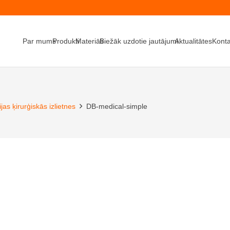
Par mums
Produkti
Materiāli
Biežāk uzdotie jautājumi
Aktualitātes
Konta
jas ķirurģiskās izlietnes
DB-medical-simple