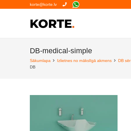
korte@korte.lv
DB-medical-simple
Sākumlapa
Izlietnes no mākslīgā akmens
DB sēri
DB